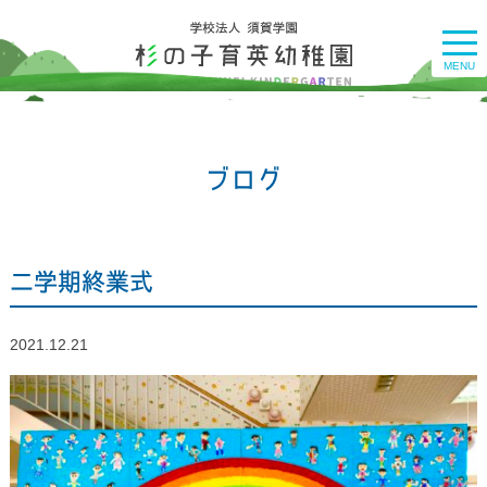
togg
navi
MENU
ブログ
二学期終業式
2021.12.21