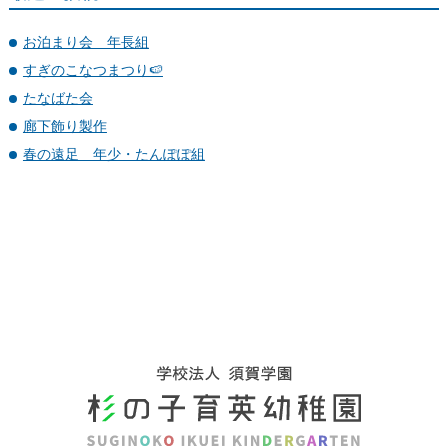
お泊まり会 年長組
すぎのこなつまつり🍉
たなばた会
廊下飾り製作
春の遠足 年少・たんぽぽ組