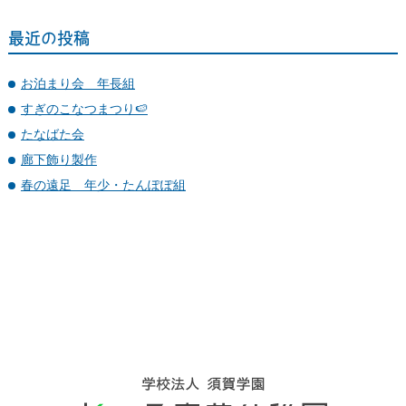
最近の投稿
お泊まり会 年長組
すぎのこなつまつり🍉
たなばた会
廊下飾り製作
春の遠足 年少・たんぽぽ組