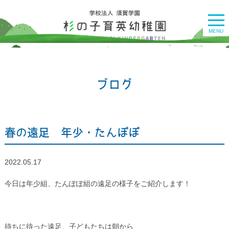
togg
navi
MENU
ブログ
春の遠足 年少・たんぽぽ
2022.05.17
今日は年少組、たんぽぽ組の遠足の様子をご紹介します！
待ちに待った遠足、子どもたちは朝から