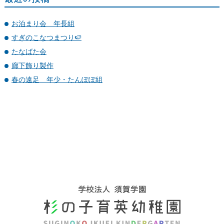
お泊まり会 年長組
すぎのこなつまつり🍉
たなばた会
廊下飾り製作
春の遠足 年少・たんぽぽ組