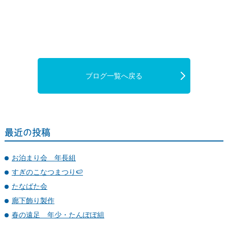
ブログ一覧へ戻る
最近の投稿
お泊まり会 年長組
すぎのこなつまつり🍉
たなばた会
廊下飾り製作
春の遠足 年少・たんぽぽ組