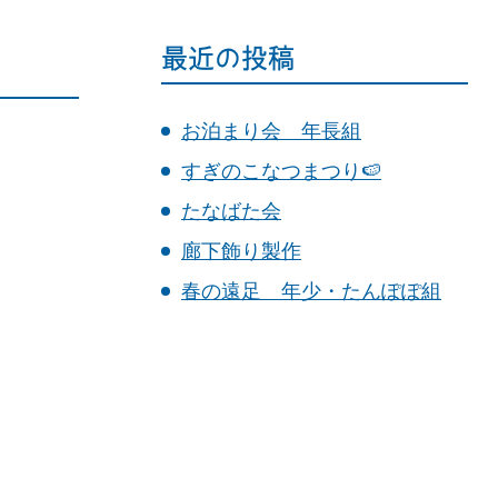
最近の投稿
お泊まり会 年長組
すぎのこなつまつり🍉
たなばた会
廊下飾り製作
春の遠足 年少・たんぽぽ組