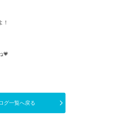
よ！
💗
ログ一覧へ戻る