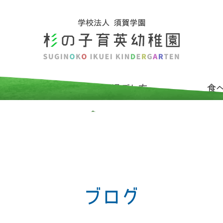
介
杉の子の過ごし方
食
ブログ