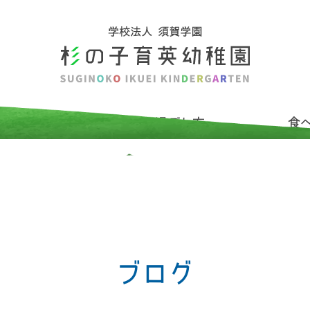
介
杉の子の過ごし方
食
ブログ