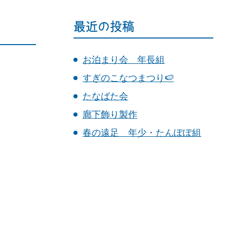
最近の投稿
お泊まり会 年長組
すぎのこなつまつり🍉
たなばた会
廊下飾り製作
春の遠足 年少・たんぽぽ組