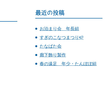
最近の投稿
お泊まり会 年長組
すぎのこなつまつり🍉
たなばた会
廊下飾り製作
春の遠足 年少・たんぽぽ組