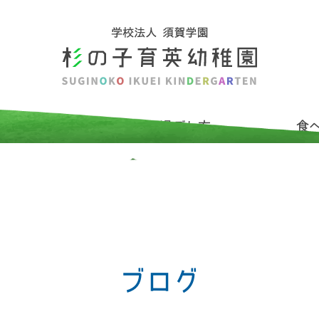
介
杉の子の過ごし方
食
ブログ