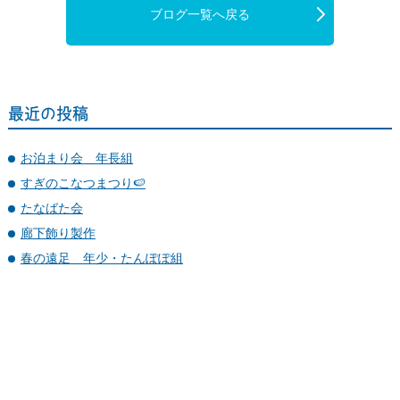
ブログ一覧へ戻る
最近の投稿
お泊まり会 年長組
すぎのこなつまつり🍉
たなばた会
廊下飾り製作
春の遠足 年少・たんぽぽ組