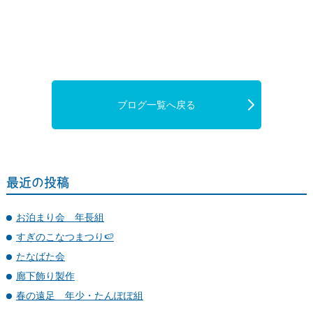
ブログ一覧へ戻る
最近の投稿
お泊まり会 年長組
すぎのこなつまつり🍉
たなばた会
廊下飾り製作
春の遠足 年少・たんぽぽ組